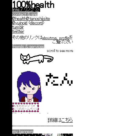
100%health
links
/
リンク
>>
contact & sns
@health@tanoshii.site
@yuinoid
(
discord
)
tumblr
twitter
その他のリンクは
aboutme
、
profile
を
ご覧ください
friends & services
scroll to see more
詳細は
こちら
my banners