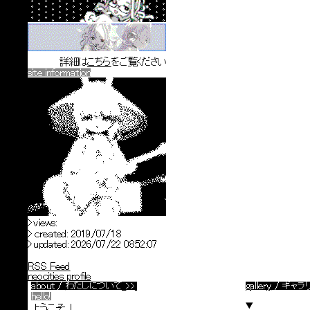
右からうさぎ
deepblue3000dot.com
詳細は
こちら
をご覧ください
site information
CLOUD GIRLS
COLLEGE
なかやばしのペ
ージ
くちばしの個人
サイト
> views:
>
created:
2019/07/18
> updated:
2026/07/22 08:52:07
RSS Feed
neocities profile
about
/
gallery
/
わたしについて
>>
ギャラ
hello!
ようこそ！